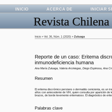
INICIO
ACERCA DE
INICIAR 
Revista Chilena
Inicio
>
Vol. 36, Núm. 1 (2020)
>
Zuluaga
Reporte de un caso: Eritema discr
inmunodeficiencia humana
Ana María Zuluaga, Valeria Arciniegas, Diego Espinosa, Ana Cri
Resumen
El eritema discrómico perstans o dermatitis cenicienta, es un t
años con antecedente de VIH, quien consulta por aparición de les
brazos, de borde levemente eritematoso. El diagnóstico de erite
Palabras clave