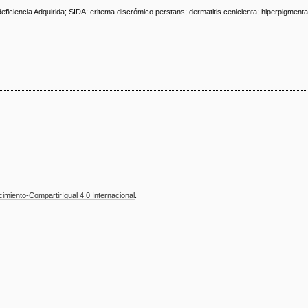
iciencia Adquirida; SIDA; eritema discrómico perstans; dermatitis cenicienta; hiperpigment
miento-CompartirIgual 4.0 Internacional
.