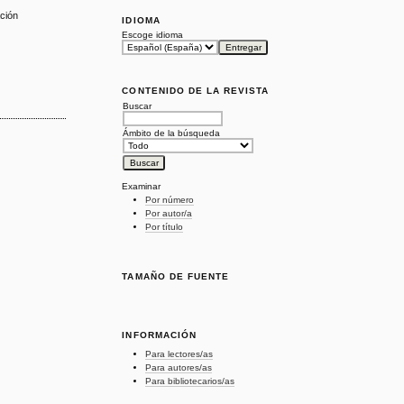
ación
IDIOMA
Escoge idioma
CONTENIDO DE LA REVISTA
Buscar
Ámbito de la búsqueda
Examinar
Por número
Por autor/a
Por título
TAMAÑO DE FUENTE
INFORMACIÓN
Para lectores/as
Para autores/as
Para bibliotecarios/as