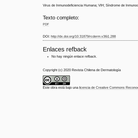
Virus de Inmunodeficiencia Humana; VIH; Síndrome de Inmunodef
Texto completo:
PDF
DOI:
http://dx.doi.org/10.31879/rcderm.v36i1.288
Enlaces refback
No hay ningún enlace refback.
Copyright (c) 2020 Revista Chilena de Dermatología
Este obra está bajo una
licencia de Creative Commons Reconoci