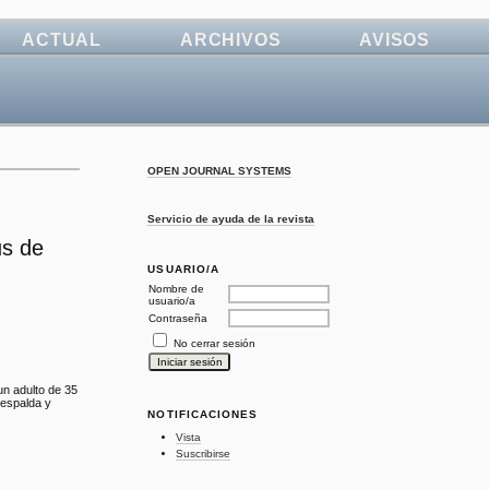
ACTUAL
ARCHIVOS
AVISOS
OPEN JOURNAL SYSTEMS
Servicio de ayuda de la revista
us de
USUARIO/A
Nombre de
usuario/a
Contraseña
No cerrar sesión
un adulto de 35
 espalda y
NOTIFICACIONES
Vista
Suscribirse