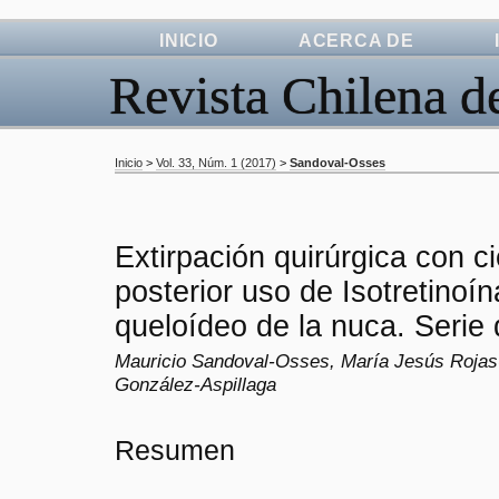
INICIO
ACERCA DE
Revista Chilena d
Inicio
>
Vol. 33, Núm. 1 (2017)
>
Sandoval-Osses
Extirpación quirúrgica con ci
posterior uso de Isotretinoí
queloídeo de la nuca. Serie 
Mauricio Sandoval-Osses, María Jesús Rojas
González-Aspillaga
Resumen