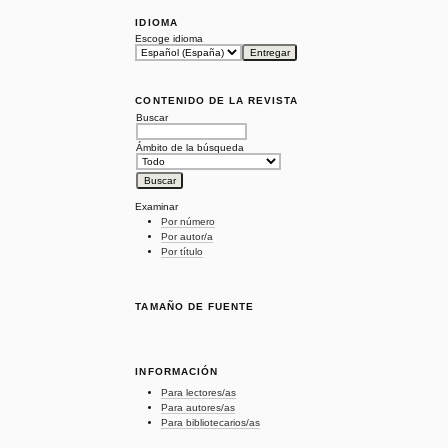
IDIOMA
Escoge idioma
CONTENIDO DE LA REVISTA
Buscar
Ámbito de la búsqueda
Examinar
Por número
Por autor/a
Por título
TAMAÑO DE FUENTE
INFORMACIÓN
Para lectores/as
Para autores/as
Para bibliotecarios/as