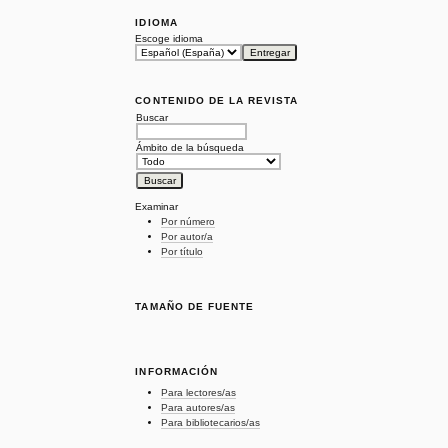
IDIOMA
Escoge idioma
CONTENIDO DE LA REVISTA
Buscar
Ámbito de la búsqueda
Examinar
Por número
Por autor/a
Por título
TAMAÑO DE FUENTE
INFORMACIÓN
Para lectores/as
Para autores/as
Para bibliotecarios/as