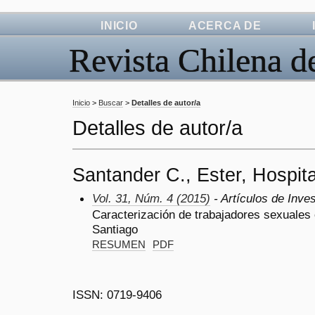
INICIO
ACERCA DE
Revista Chilena d
Inicio
>
Buscar
>
Detalles de autor/a
Detalles de autor/a
Santander C., Ester, Hospit
Vol. 31, Núm. 4 (2015)
- Artículos de Inve
Caracterización de trabajadores sexuales 
Santiago
RESUMEN
PDF
ISSN: 0719-9406