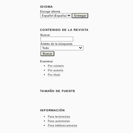
IDIOMA
Escoge idioma
CONTENIDO DE LA REVISTA
Buscar
Ámbito de la búsqueda
Examinar
Por número
Por autor/a
Por título
TAMAÑO DE FUENTE
INFORMACIÓN
Para lectores/as
Para autores/as
Para bibliotecarios/as