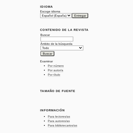
IDIOMA
Escoge idioma
CONTENIDO DE LA REVISTA
Buscar
Ámbito de la búsqueda
Examinar
Por número
Por autor/a
Por título
TAMAÑO DE FUENTE
INFORMACIÓN
Para lectores/as
Para autores/as
Para bibliotecarios/as