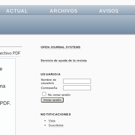
ACTUAL
ARCHIVOS
AVISOS
OPEN JOURNAL SYSTEMS
archivo PDF
Servicio de ayuda de la revista
de
USUARIO/A
Nombre de
usuario/a
ona
Contraseña
No cerrar sesión
 PDF.
NOTIFICACIONES
Vista
Suscribirse