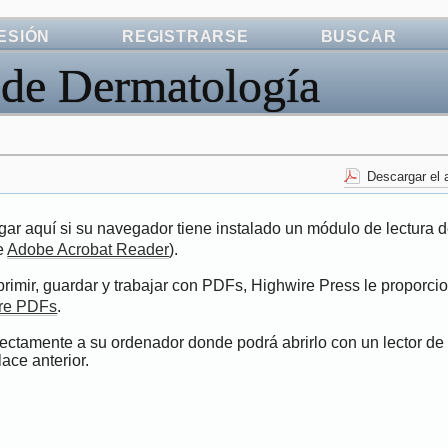
SESIÓN
REGISTRARSE
BUSCAR
 de Dermatología
Descargar el 
ar aquí si su navegador tiene instalado un módulo de lectura 
de
Adobe Acrobat Reader
).
imir, guardar y trabajar con PDFs, Highwire Press le proporci
bre PDFs
.
rectamente a su ordenador donde podrá abrirlo con un lector de
ace anterior.