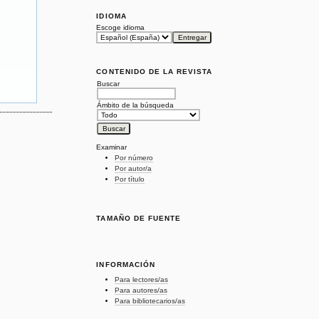
IDIOMA
Escoge idioma
CONTENIDO DE LA REVISTA
Buscar
Ámbito de la búsqueda
Examinar
Por número
Por autor/a
Por título
TAMAÑO DE FUENTE
INFORMACIÓN
Para lectores/as
Para autores/as
Para bibliotecarios/as